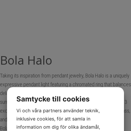
Bola Halo
Taking its inspiration from pendant jewelry, Bola Halo is a uniquely
expressive pendant light featuring a chromated ring that balances
delicately over its elegant opal glass shade while allowing its
Samtycke till cookies
surroundings to shine through. Available in 3 distinct sizes and 3
exquisitely polished stainless steel ring finishes of chrome, brass,
Vi och våra partners använder teknik,
inklusive cookies, för att samla in
and rose gold.
information om dig för olika ändamål,
Bola Halo’s ring is repositionable for orienting to any desired