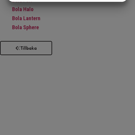
Bola Felt
MARKETING
STATISTIK
Bola Halo
Bola Lantern
Bola Sphere
Tillbaka