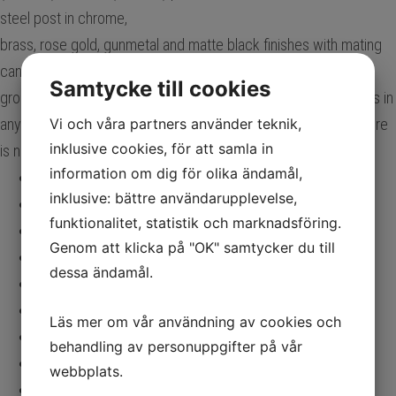
steel post in chrome,
brass, rose gold, gunmetal and matte black finishes with mating
canopies. Bola Sphere is also available in exquisite Chandelier
Samtycke till cookies
groupings that allow mixing of globe sizes for stunning displays in
Vi och våra partners använder teknik,
any residential, contract or hospitality settings alike. Bola Sphere
inklusive cookies, för att samla in
is now available in larger 16″(40cm) globes!
information om dig för olika ändamål,
Mer fakta >
inklusive: bättre användarupplevelse,
Priser Pendel
funktionalitet, statistik och marknadsföring.
⌀ 10 cm 4 500 sek
exkl moms
Genom att klicka på "OK" samtycker du till
⌀ 13 cm 5 250 sek
exkl moms
dessa ändamål.
⌀ 15 cm 6 125 sek
exkl moms
⌀ 20 cm 7 375 sek
exkl moms
Läs mer om vår användning av cookies och
⌀ 25,5 cm 8 375 sek
exkl moms
behandling av personuppgifter på vår
⌀ 30,5 cm 10 000 sek
exkl moms
webbplats.
⌀ 40 cm 11 000 sek
exkl moms