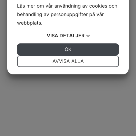
Läs mer om vår användning av cookies och
behandling av personuppgifter på vår
webbplats.
VISA
DETALJER
JA
NEJ
OK
JA
NEJ
NÖDVÄNDIG
INSTÄLLNINGAR
AVVISA ALLA
JA
NEJ
JA
NEJ
MARKNADSFÖRING
STATISTIK